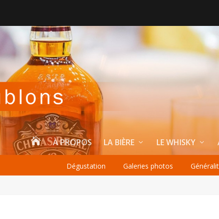

À PROPOS
LA BIÈRE
LE WHISKY
Dégustation
Galeries photos
Générali