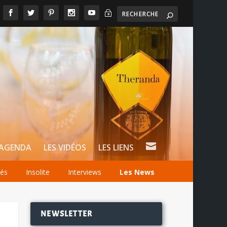
~

AGENDA
LES VIDÉOS
LES LIENS
tés
Insolite
Interviews
Les News
NEWSLETTER