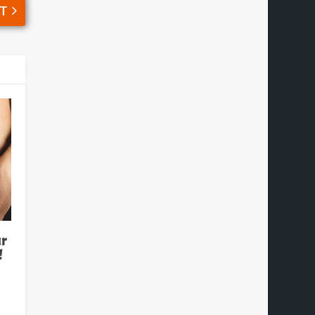
T
ur
!