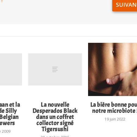
 !
SUIVAN
an et la
La nouvelle
La bière bonne po
e Silly
Desperados Black
notre microbiote 
 Belgian
dans un coffret
19 juin 2022
rewers
collector signé
Tigersushi
e 2009