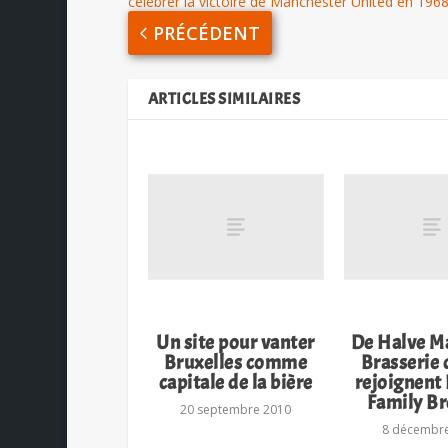
célébrer la victoire de Manchester United en 1968
PRÉCÉDENT
ARTICLES SIMILAIRES
Un site pour vanter
De Halve Ma
Bruxelles comme
Brasserie d
capitale de la bière
rejoignent
Family B
20 septembre 2010
8 décembr