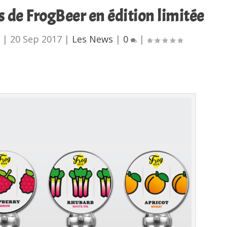
es de FrogBeer en édition limitée
|
20 Sep 2017
|
Les News
|
0
|