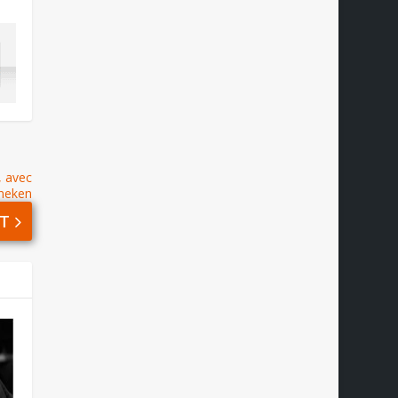
, avec
neken
T