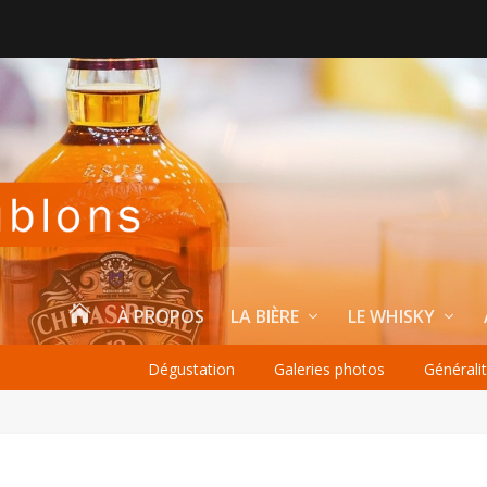

À PROPOS
LA BIÈRE
LE WHISKY
Dégustation
Galeries photos
Générali