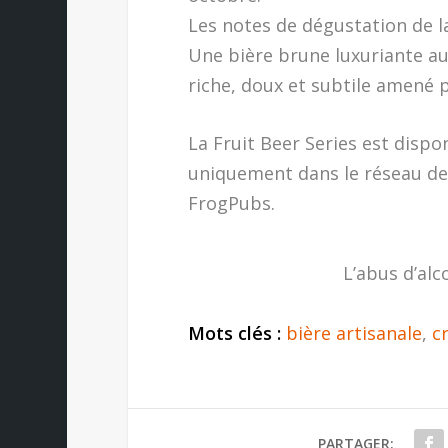
Les notes de dégustation de la
Une bière brune luxuriante aux
riche, doux et subtile amené pa
La Fruit Beer Series est dispon
uniquement dans le réseau des
FrogPubs.
L’abus d’alc
Mots clés :
bière artisanale
,
c
PARTAGER: