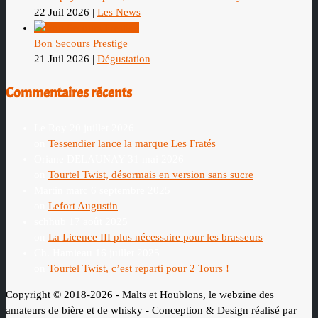
22 Juil 2026
|
Les News
Bon Secours Prestige
21 Juil 2026
|
Dégustation
Commentaires récents
Le Roy
20 juillet 2026
on
Tessendier lance la marque Les Fratés
Oriane DELAUNAY
31 mai 2026
on
Tourtel Twist, désormais en version sans sucre
Martin marc
6 septembre 2025
on
Lefort Augustin
schhub
17 août 2025
on
La Licence III plus nécessaire pour les brasseurs
Ch. Hamieau
16 juillet 2025
on
Tourtel Twist, c’est reparti pour 2 Tours !
Copyright © 2018-2026 - Malts et Houblons, le webzine des
amateurs de bière et de whisky - Conception & Design réalisé par