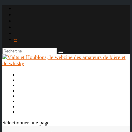
~

À propos
La bière
Le whisky
Agenda
Les vidéos
Les Liens

Sélectionner une page