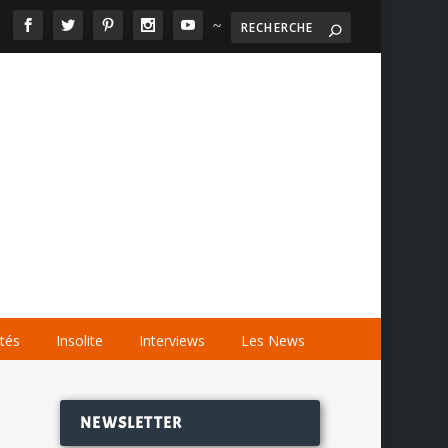
~

AGENDA
LES VIDÉOS
LES LIENS
ités
Insolite
Interviews
Les News
NEWSLETTER