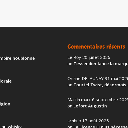
Commentaires récents
Le Roy
20 juillet 2026
 empire houblonné
on
Tessendier lance la marqu
Oriane DELAUNAY
31 mai 202
lorale
on
Tourtel Twist, désormais 
Martin marc
6 septembre 202
igion
on
Lefort Augustin
schhub
17 août 2025
l au whisky
on
La Licence III plus nécess