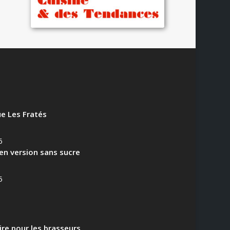
e Les Fratés
6
en version sans sucre
5
aire pour les brasseurs