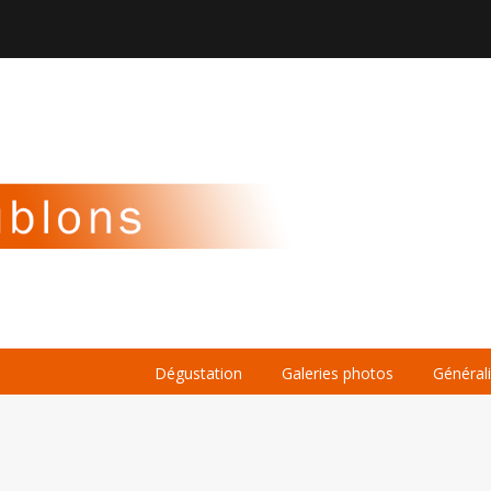

À PROPOS
LA BIÈRE
LE WHISKY
Dégustation
Galeries photos
Général