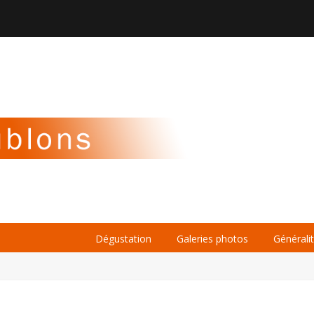

À PROPOS
LA BIÈRE
LE WHISKY
Dégustation
Galeries photos
Générali