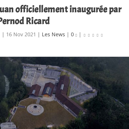
huan officiellement inaugurée par
Pernod Ricard
u
|
16 Nov 2021
|
Les News
|
0
|