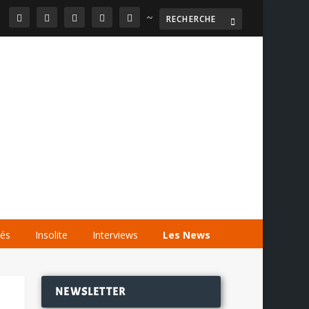
~

AGENDA
LES VIDÉOS
LES LIENS
tés
Insolite
Interviews
Les News
NEWSLETTER