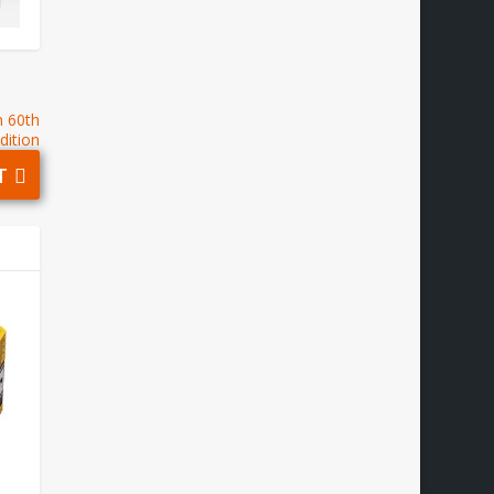
m 60th
dition
T