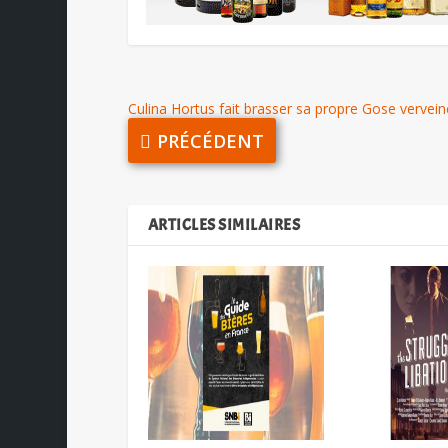
Culina Hortus fait brasser sa propre Gose vervein
PRÉCÉDENT
ARTICLES SIMILAIRES