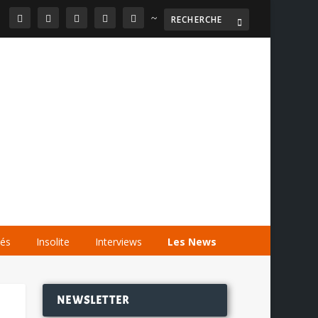
~

AGENDA
LES VIDÉOS
LES LIENS
tés
Insolite
Interviews
Les News
NEWSLETTER