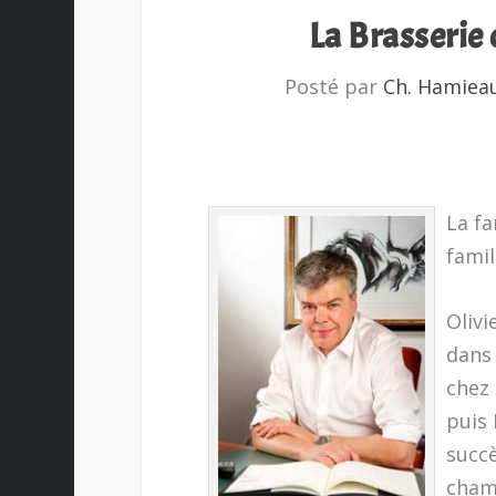
La Brasserie
Posté par
Ch. Hamiea
La fa
famil
Olivi
dans 
chez 
puis 
succè
cham