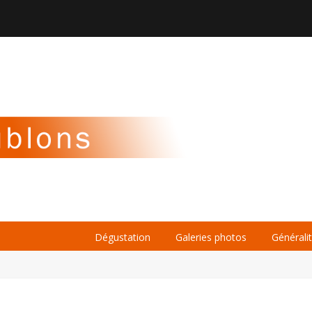

À PROPOS
LA BIÈRE
LE WHISKY
Dégustation
Galeries photos
Générali