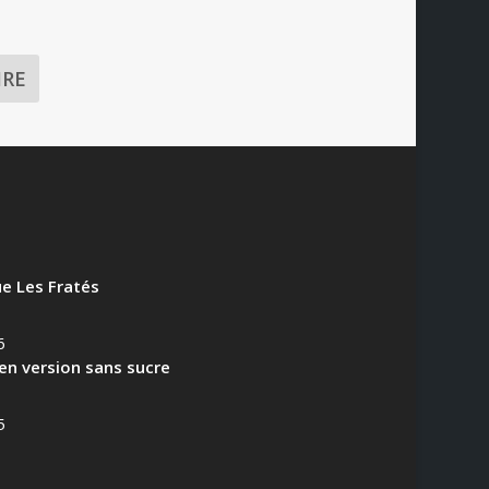
e Les Fratés
6
en version sans sucre
5