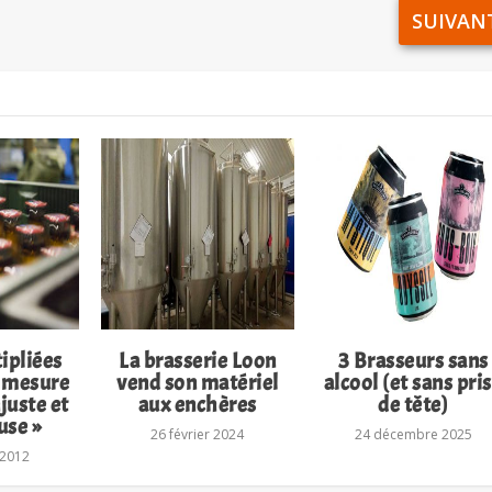
SUIVAN
ipliées
La brasserie Loon
3 Brasseurs sans
e mesure
vend son matériel
alcool (et sans pri
juste et
aux enchères
de tête)
use »
26 février 2024
24 décembre 2025
 2012