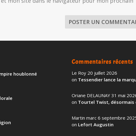
et mon site dans le navigateur pour mon prochain
Commentaires récents
Le Roy
20 juillet 2026
 empire houblonné
on
Tessendier lance la marqu
Oriane DELAUNAY
31 mai 202
lorale
on
Tourtel Twist, désormais 
Martin marc
6 septembre 202
igion
on
Lefort Augustin