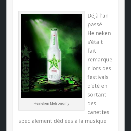
Déjà l’an
passé
Heineken
s’était
fait
remarque
r lors des
festivals
d’été en
sortant
des
Heineken Metronomy
canettes
spécialement dédiées à la musique.