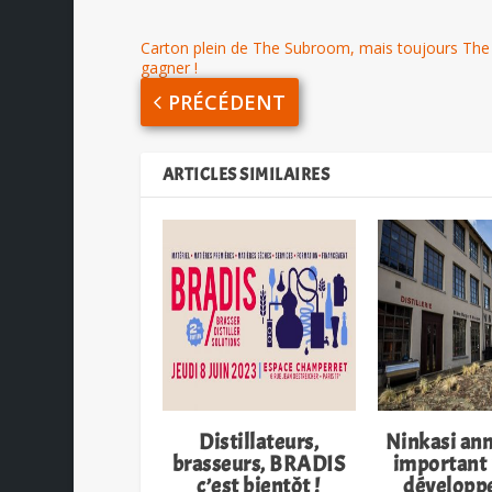
Carton plein de The Subroom, mais toujours The
gagner !
PRÉCÉDENT
ARTICLES SIMILAIRES
Distillateurs,
Ninkasi an
brasseurs, BRADIS
important 
c’est bientôt !
développ