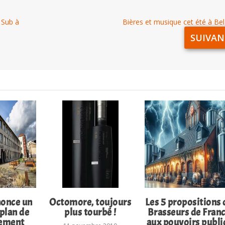
 Sub à
Bières et musique cet été à Be
SUIVAN
nonce un
Octomore, toujours
Les 5 propositions 
plan de
plus tourbé !
Brasseurs de Fran
ement
aux pouvoirs publi