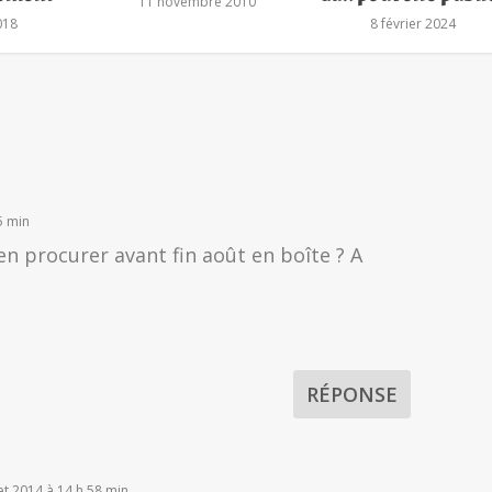
11 novembre 2010
2018
8 février 2024
35 min
en procurer avant fin août en boîte ? A
RÉPONSE
let 2014 à 14 h 58 min