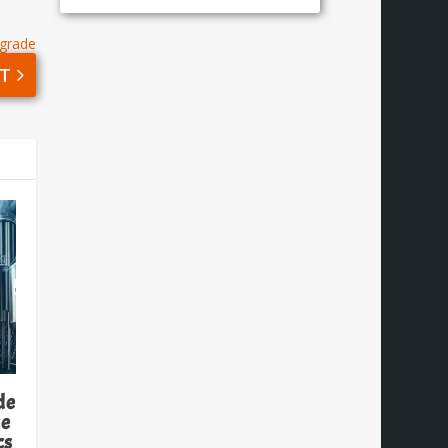
lgrade
T
de
ce
cs