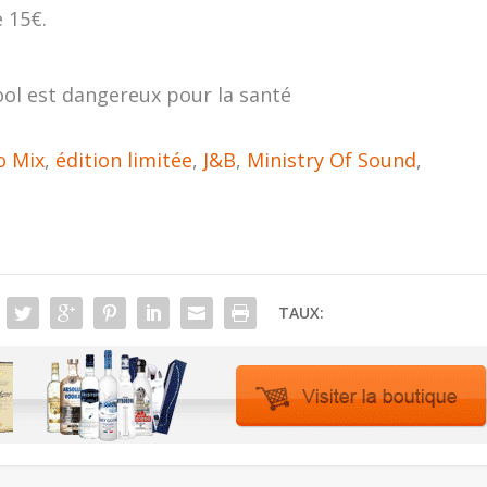
 15€.
ool est dangereux pour la santé
o Mix
,
édition limitée
,
J&B
,
Ministry Of Sound
,
TAUX: