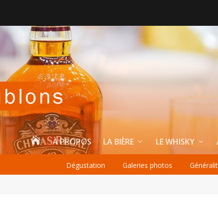

À PROPOS
LA BIÈRE
LE WHISKY
Dégustation
Galeries photos
Générali