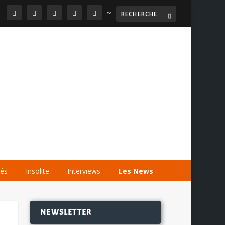
~

AGENDA
LES VIDÉOS
LES LIENS
tés
Insolite
Interviews
Les News
NEWSLETTER