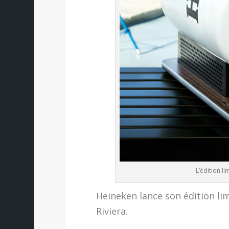
L’édition li
Heineken lance son édition lim
Riviera.