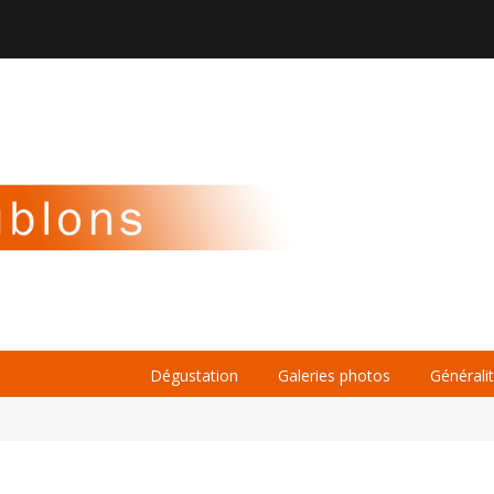

À PROPOS
LA BIÈRE
LE WHISKY
Dégustation
Galeries photos
Générali