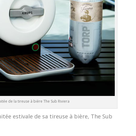
mitée de la tireuse à bière The Sub Riviera
itée estivale de sa tireuse à bière, The Sub