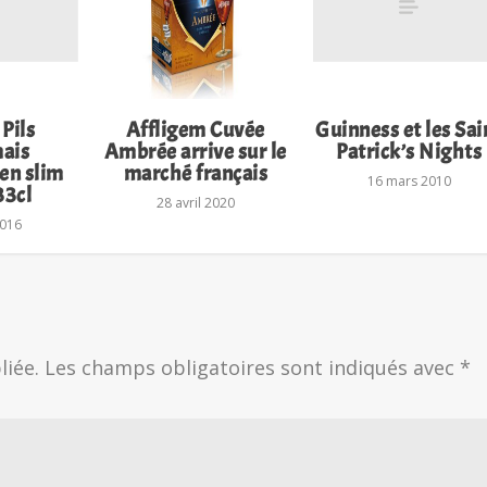
 Pils
Affligem Cuvée
Guinness et les Sai
ais
Ambrée arrive sur le
Patrick’s Nights
 en slim
marché français
16 mars 2010
33cl
28 avril 2020
2016
liée.
Les champs obligatoires sont indiqués avec
*