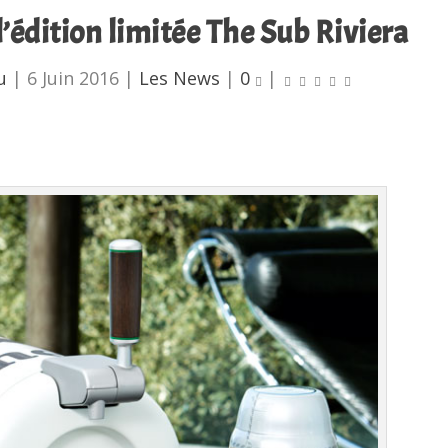
’édition limitée The Sub Riviera
u
|
6 Juin 2016
|
Les News
|
0
|