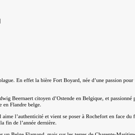
|
 blague. En effet la bière Fort Boyard, née d’une passion pour
dwig Beernaert citoyen d’Ostende en Belgique, et passionné pa
e en Flandre belge.
ime l’authenticité et vient se poser à Rochefort en face du f
la fin de l’année dernière.
par un Belge Flamand, mais sur les terres de Charente-Maritim