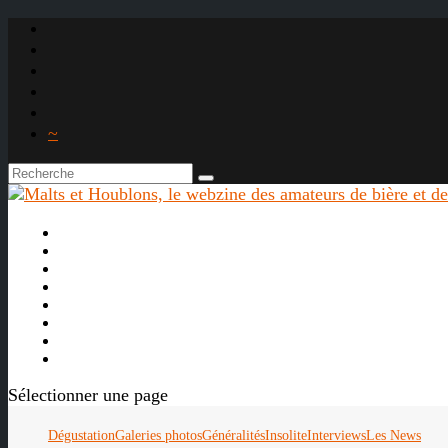
~

À propos
La bière
Le whisky
Agenda
Les vidéos
Les Liens

Sélectionner une page
Dégustation
Galeries photos
Généralités
Insolite
Interviews
Les News