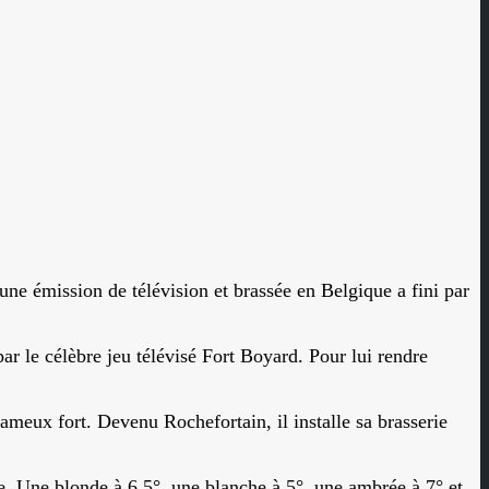
 une émission de télévision et brassée en Belgique a fini par
r le célèbre jeu télévisé Fort Boyard. Pour lui rendre
ameux fort. Devenu Rochefortain, il installe sa brasserie
e. Une blonde à 6,5°, une blanche à 5°, une ambrée à 7° et