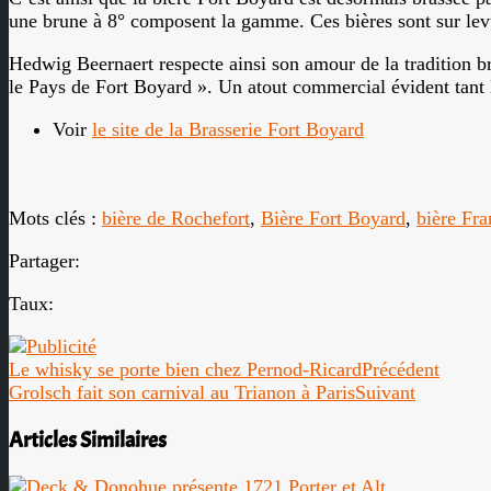
une brune à 8° composent la gamme. Ces bières sont sur levu
Hedwig Beernaert respecte ainsi son amour de la tradition br
le Pays de Fort Boyard ». Un atout commercial évident tant l
Voir
le site de la Brasserie Fort Boyard
Mots clés :
bière de Rochefort
,
Bière Fort Boyard
,
bière Fra
Partager:
Taux:
Le whisky se porte bien chez Pernod-Ricard
Précédent
Grolsch fait son carnival au Trianon à Paris
Suivant
Articles Similaires