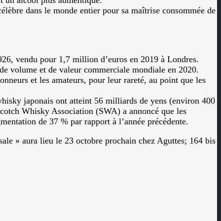
t un alcool plus authentique.
t célèbre dans le monde entier pour sa maîtrise consommée de
1926, vendu pour 1,7 million d’euros en 2019 à Londres.
s de volume et de valeur commerciale mondiale en 2020.
ionneurs et les amateurs, pour leur rareté, au point que les
isky japonais ont atteint 56 milliards de yens (environ 400
la Scotch Whisky Association (SWA) a annoncé que les
ugmentation de 37 % par rapport à l’année précédente.
ale » aura lieu le 23 octobre prochain chez Aguttes; 164 bis