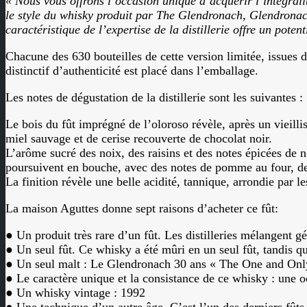
« Nous vous offrons l’occasion unique d’acquérir l’intégralit
le style du whisky produit par The Glendronach, Glendronach
caractéristique de l’expertise de la distillerie offre un poten
Chacune des 630 bouteilles de cette version limitée, issues du
distinctif d’authenticité est placé dans l’emballage.
Les notes de dégustation de la distillerie sont les suivantes :
Le bois du fût imprégné de l’oloroso révèle, après un vieill
miel sauvage et de cerise recouverte de chocolat noir.
L’arôme sucré des noix, des raisins et des notes épicées de 
poursuivent en bouche, avec des notes de pomme au four, de 
La finition révèle une belle acidité, tannique, arrondie par l
La maison Aguttes donne sept raisons d’acheter ce fût:
● Un produit très rare d’un fût. Les distilleries mélangent gé
● Un seul fût. Ce whisky a été mûri en un seul fût, tandis q
● Un seul malt : Le Glendronach 30 ans « The One and Only
● Le caractère unique et la consistance de ce whisky : une o
● Un whisky vintage : 1992