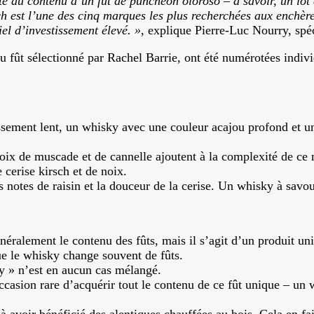
é du contenu d’un fût de puncheon oloroso – à savoir, un lot e
 est l’une des cinq marques les plus recherchées aux enchère
tiel d’investissement élevé. »
, explique Pierre-Luc Nourry, spé
 fût sélectionné par Rachel Barrie, ont été numérotées individu
issement lent, un whisky avec une couleur acajou profond et u
noix de muscade et de cannelle ajoutent à la complexité de ce 
cerise kirsch et de noix.
es notes de raisin et la douceur de la cerise. Un whisky à savo
néralement le contenu des fûts, mais il s’agit d’un produit uni
ue le whisky change souvent de fûts.
 » n’est en aucun cas mélangé.
ccasion rare d’acquérir tout le contenu de ce fût unique – un 