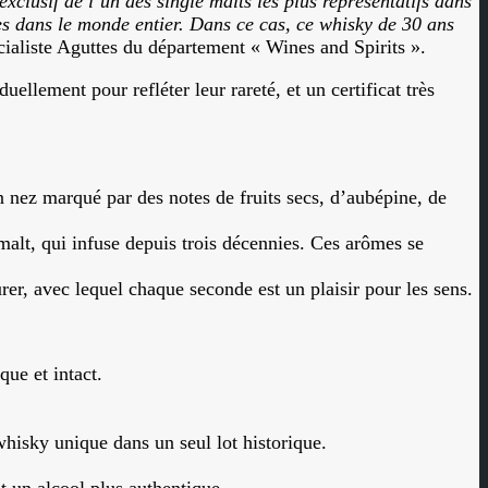
xclusif de l’un des single malts les plus représentatifs dans
s dans le monde entier. Dans ce cas, ce whisky de 30 ans
cialiste Aguttes du département « Wines and Spirits ».
ellement pour refléter leur rareté, et un certificat très
n nez marqué par des notes de fruits secs, d’aubépine, de
malt, qui infuse depuis trois décennies. Ces arômes se
urer, avec lequel chaque seconde est un plaisir pour les sens.
que et intact.
whisky unique dans un seul lot historique.