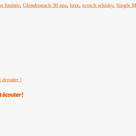
on limitée
,
Glendronach 30 ans
,
luxe
,
scotch whisky
,
Single M
t écouter !