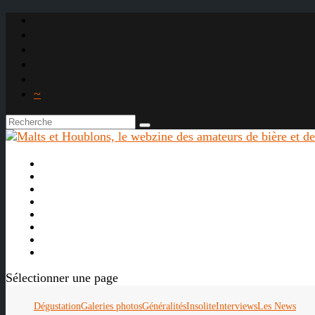
~

À propos
La bière
Le whisky
Agenda
Les vidéos
Les Liens

Sélectionner une page
Dégustation
Galeries photos
Généralités
Insolite
Interviews
Les News