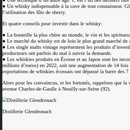
● Une technique d’un autre âge. C’est l’un des derniers fûts 
● Un whisky indispensable à la cave de tout connaisseur. Gl
l’utilisation des fûts de sherry.
Et quatre conseils pour investir dans le whisky:
● La bouteille la plus chère au monde, le vin et les spirit
● Le marché du whisky est de loin le plus grand marché de 
● Les single malts vintage représentent les produits d’investi
producteurs ont parfois du mal à suivre la demande.
● Les whiskies produits en Écosse et au Japon sont les inco
millions d’euros) en 2022, soit une augmentation de 14 fois
exportations de whiskies écossais ont dépassé la barre des 7
Alors pour les convaincus, et les fortunés, rappelons que l
avenue Charles-de-Gaulle à Neuilly-sur-Seine (92).
Distillerie Glendronach