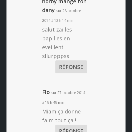
norby mange ton
dany
sur 28 octobre
2014 à 12 h 14 min
salut zai les
papilles en
eveillent
sllurpppss
RÉPONSE
Flo
sur 27 octobre 2014
à 19 h 49 min
Miam ça donne
faim tout ça !
RÉPONSE