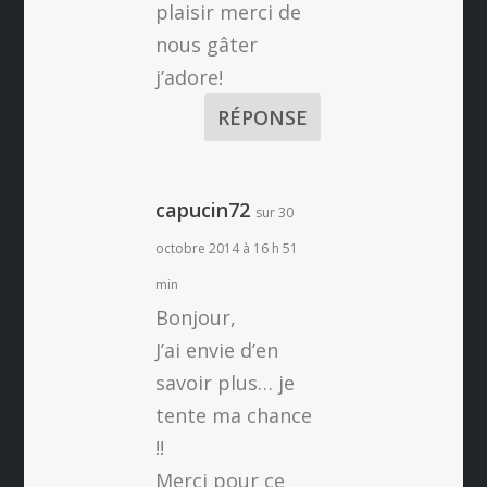
plaisir merci de
nous gâter
j’adore!
RÉPONSE
capucin72
sur 30
octobre 2014 à 16 h 51
min
Bonjour,
J’ai envie d’en
savoir plus… je
tente ma chance
!!
Merci pour ce