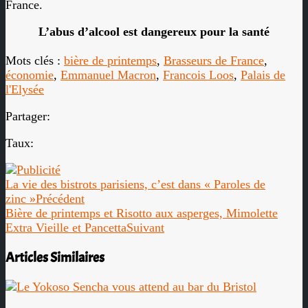
France.
L’abus d’alcool est dangereux pour la santé
Mots clés :
bière de printemps
,
Brasseurs de France
,
économie
,
Emmanuel Macron
,
Francois Loos
,
Palais de
l'Elysée
Partager:
Taux:
La vie des bistrots parisiens, c’est dans « Paroles de
zinc »
Précédent
Bière de printemps et Risotto aux asperges, Mimolette
Extra Vieille et Pancetta
Suivant
Articles Similaires