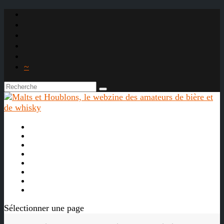
~

À propos
La bière
Le whisky
Agenda
Les vidéos
Les Liens

Sélectionner une page