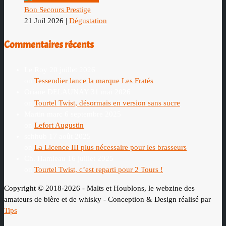
Bon Secours Prestige
21 Juil 2026
|
Dégustation
Commentaires récents
Le Roy
20 juillet 2026
on
Tessendier lance la marque Les Fratés
Oriane DELAUNAY
31 mai 2026
on
Tourtel Twist, désormais en version sans sucre
Martin marc
6 septembre 2025
on
Lefort Augustin
schhub
17 août 2025
on
La Licence III plus nécessaire pour les brasseurs
Ch. Hamieau
16 juillet 2025
on
Tourtel Twist, c’est reparti pour 2 Tours !
Copyright © 2018-2026 - Malts et Houblons, le webzine des
amateurs de bière et de whisky - Conception & Design réalisé par
Tips