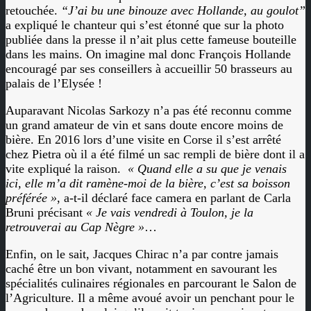
retouchée.
“J’ai bu une binouze avec Hollande, au goulot”
a expliqué le chanteur qui s’est étonné que sur la photo
publiée dans la presse il n’ait plus cette fameuse bouteille
dans les mains. On imagine mal donc François Hollande
encouragé par ses conseillers à accueillir 50 brasseurs au
palais de l’Elysée !
Auparavant Nicolas Sarkozy n’a pas été reconnu comme
un grand amateur de vin et sans doute encore moins de
bière. En 2016 lors d’une visite en Corse il s’est arrêté
chez Pietra où il a été filmé un sac rempli de bière dont il a
vite expliqué la raison.
« Quand elle a su que je venais
ici, elle m’a dit ramène-moi de la bière, c’est sa boisson
préférée »
, a-t-il déclaré face camera en parlant de Carla
Bruni précisant
« Je vais vendredi à Toulon, je la
retrouverai au Cap Nègre »
…
Enfin, on le sait, Jacques Chirac n’a par contre jamais
caché être un bon vivant, notamment en savourant les
spécialités culinaires régionales en parcourant le Salon de
l’Agriculture. Il a même avoué avoir un penchant pour le