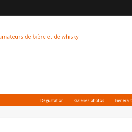

À PROPOS
LA BIÈRE
LE WHISKY
Dégustation
Galeries photos
Générali