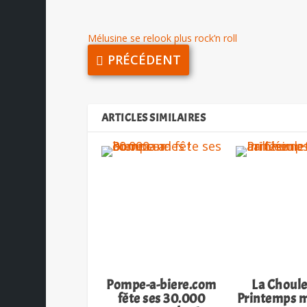
Mélusine se relook plus rock’n roll
PRÉCÉDENT
ARTICLES SIMILAIRES
Pompe-a-biere.com
La Choule
fête ses 30.000
Printemps m