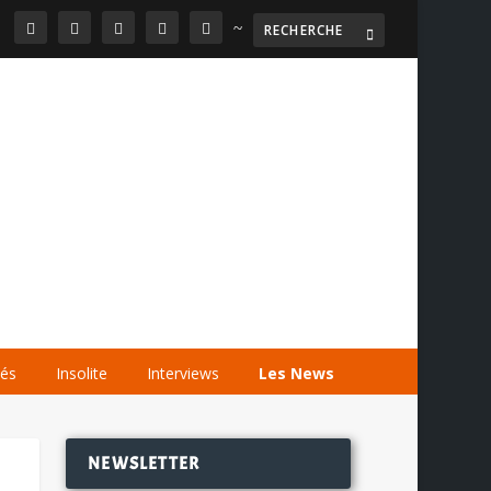
~

AGENDA
LES VIDÉOS
LES LIENS
tés
Insolite
Interviews
Les News
NEWSLETTER