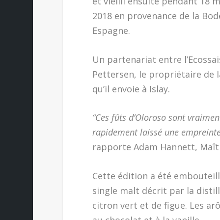
et vieilli ensuite pendant 18
2018 en provenance de la Bode
Espagne.
Un partenariat entre l’Ecossai
Pettersen, le propriétaire de
qu’il envoie à Islay.
“Ces fûts d’Oloroso sont vraiment 
rapidement laissé une empreinte
rapporte Adam Hannett, Maître
Cette édition a été embouteillée 
single malt décrit par la dist
citron vert et de figue. Les a