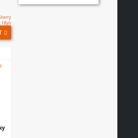
Sherry
h 18yo
T
ky