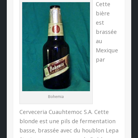
Cette
bière
est
brassée
au
Mexique
par
Bohemia
Cerveceria Cuauhtemoc S.A. Cette
blonde est une pils de fermentation
basse, brassée avec du houblon Lepa