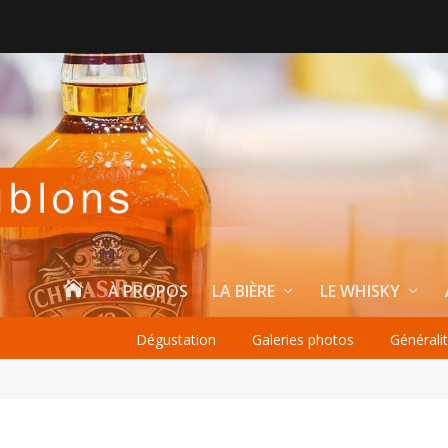

À PROPOS
LA BIÈRE
LE WHISKY
Dégustation
Galeries photos
Générali