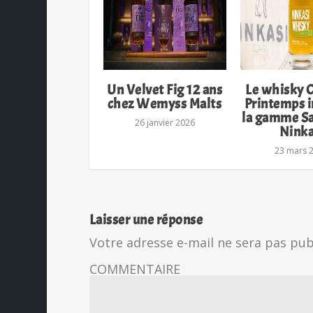
Un Velvet Fig 12 ans
Le whisky 
chez Wemyss Malts
Printemps 
la gamme Sa
26 janvier 2026
Ninka
23 mars 
Laisser une réponse
Votre adresse e-mail ne sera pas pub
COMMENTAIRE