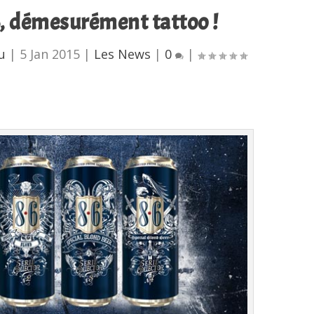
6, démesurément tattoo !
u
|
5 Jan 2015
|
Les News
|
0
|