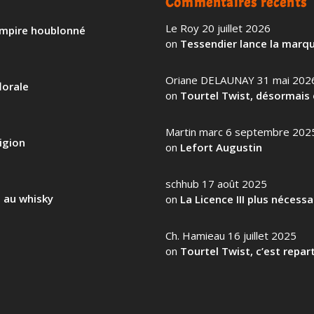
Commentaires récents
Le Roy
20 juillet 2026
 empire houblonné
on
Tessendier lance la marqu
Oriane DELAUNAY
31 mai 202
lorale
on
Tourtel Twist, désormais 
Martin marc
6 septembre 202
igion
on
Lefort Augustin
schhub
17 août 2025
l au whisky
on
La Licence III plus nécess
Ch. Hamieau
16 juillet 2025
on
Tourtel Twist, c’est repart