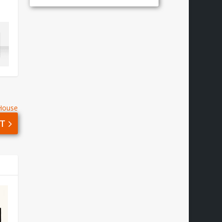
 House
T