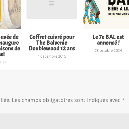
Cuvée de
Coffret cuivré pour
Le 7e BAL est
inaugure
The Balvenie
annoncé !
isons de
Doublewood 12 ans
23 octobre 2024
si
4 décembre 2015
2023
liée.
Les champs obligatoires sont indiqués avec
*