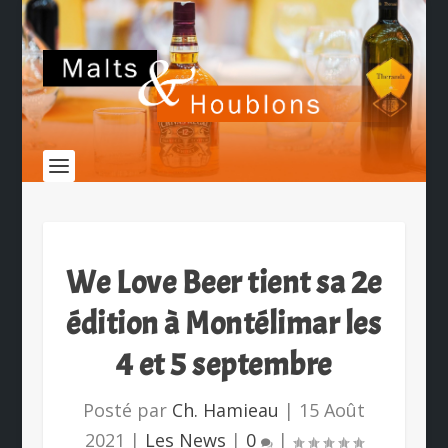
We Love Beer tient sa 2e
édition à Montélimar les
4 et 5 septembre
Posté par
Ch. Hamieau
|
15 Août
2021
|
Les News
|
0
|