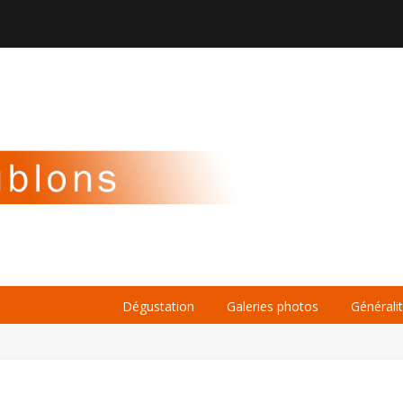

À PROPOS
LA BIÈRE
LE WHISKY
Dégustation
Galeries photos
Générali