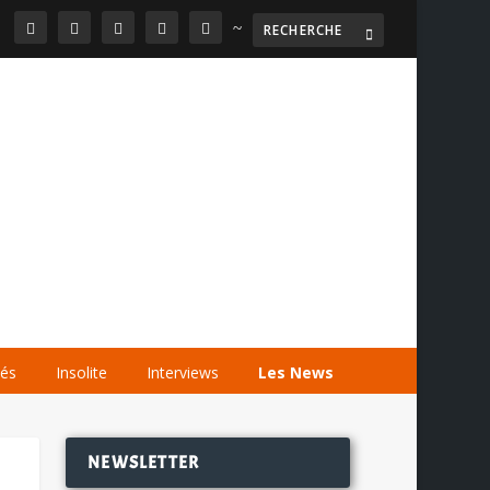
~

AGENDA
LES VIDÉOS
LES LIENS
tés
Insolite
Interviews
Les News
NEWSLETTER