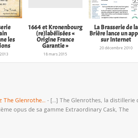
serie
1664 et Kronenbourg
La Brasserie de la
ain
(re)labélisées «
Brière lance un app
ne les
Origine France
sur Internet
tions
Garantie »
20 décembre 2010
 2013
18 mars 2015
 The Glenrothe...
- [...] The Glenrothes, la distillerie
xième opus de sa gamme Extraordinary Cask, The