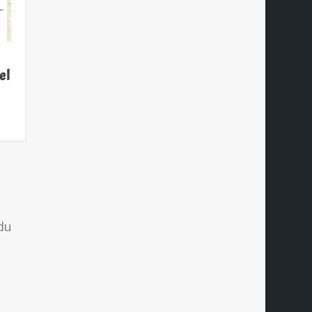
el
 du