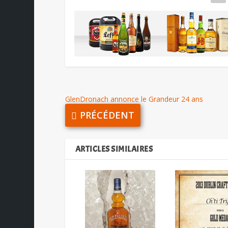
GlenDronach annonce le Grandeur 24 ans
PRÉCÉDENT
ARTICLES SIMILAIRES