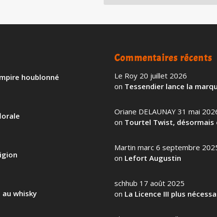
Commentaires récents
Le Roy
20 juillet 2026
 empire houblonné
on
Tessendier lance la marqu
Oriane DELAUNAY
31 mai 202
lorale
on
Tourtel Twist, désormais 
Martin marc
6 septembre 202
igion
on
Lefort Augustin
schhub
17 août 2025
l au whisky
on
La Licence III plus nécess