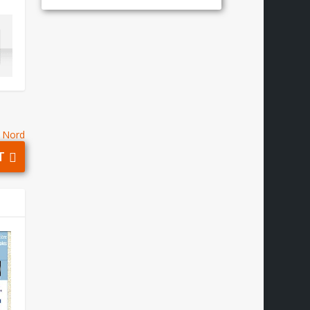
u Nord
T