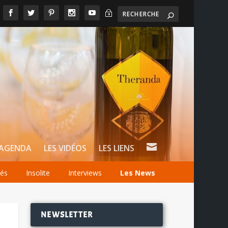
~

AGENDA
LES VIDÉOS
LES LIENS
tés
Insolite
Interviews
Les News
NEWSLETTER