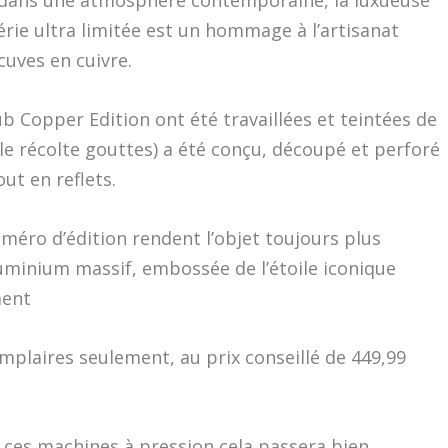
a dans une atmosphère contemporaine, la luxueuse
rie ultra limitée est un hommage à l’artisanat
cuves en cuivre.
 Copper Edition ont été travaillées et teintées de
(le récolte gouttes) a été conçu, découpé et perforé
out en reflets.
méro d’édition rendent l’objet toujours plus
minium massif, embossée de l’étoile iconique
ment
mplaires seulement, au prix conseillé de 449,99
es ces machines à pression cela passera bien