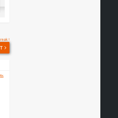
reak !
T