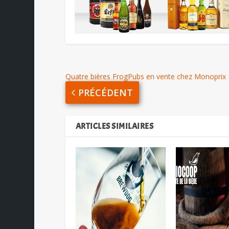
Quatre bières FrogPubs en vente chez Monoprix
PRÉCÉDENT
ARTICLES SIMILAIRES