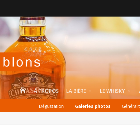

À PROPOS
LA BIÈRE
LE WHISKY
Dégustation
Galeries photos
Générali