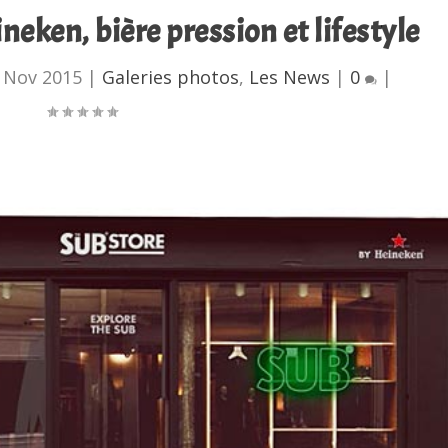
eken, bière pression et lifestyle
 Nov 2015
|
Galeries photos
,
Les News
|
0
|