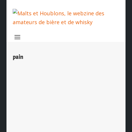
pain
Le bourbon dans le pain, on ne boude
pas…
par
Ch. Hamieau
|
Avr 4, 2026
|
Les News
|
0
|
Soyons honnêtes : en ce moment,
parler d’un produit américain avec