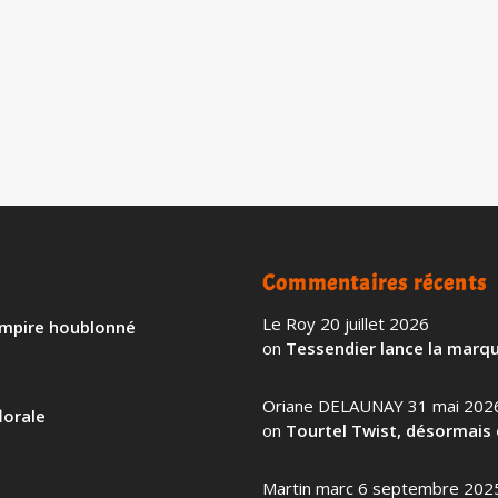
unk » écossais, BrewDog, ne cesse de se développer
EN SAVOIR PLU
Commentaires récents
Le Roy
20 juillet 2026
 empire houblonné
on
Tessendier lance la marqu
Oriane DELAUNAY
31 mai 202
lorale
on
Tourtel Twist, désormais 
Martin marc
6 septembre 202