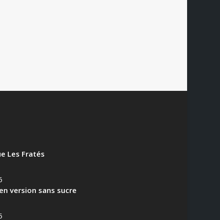
S
e Les Fratés
6
en version sans sucre
5