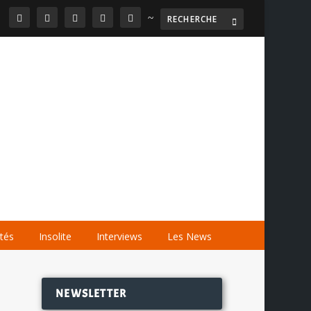
~

AGENDA
LES VIDÉOS
LES LIENS
ités
Insolite
Interviews
Les News
NEWSLETTER