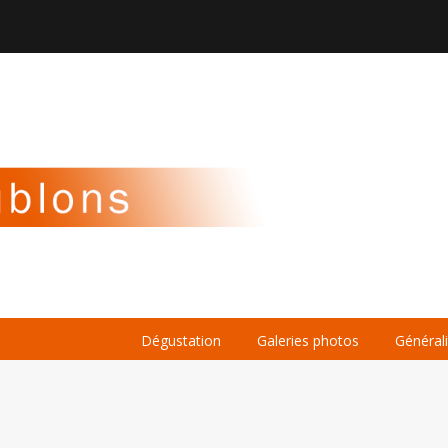

À PROPOS
LA BIÈRE
LE WHISKY
Dégustation
Galeries photos
Général