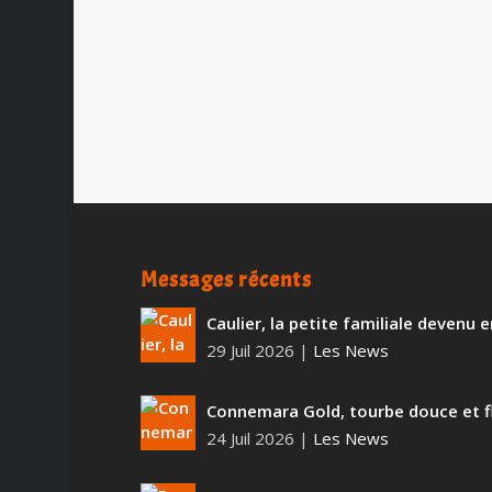
Le désormais célèbre brasseur « p
et ce bien au...
Messages récents
Caulier, la petite familiale devenu
29 Juil 2026
|
Les News
Connemara Gold, tourbe douce et f
24 Juil 2026
|
Les News