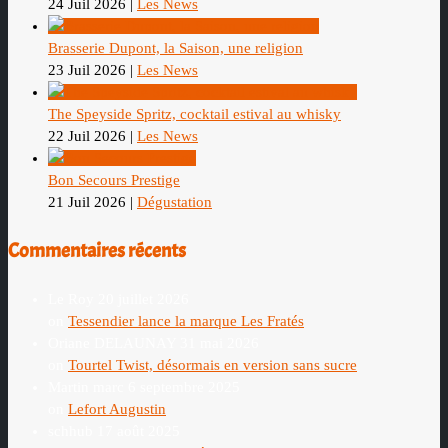
24 Juil 2026
|
Les News
Brasserie Dupont, la Saison, une religion
23 Juil 2026
|
Les News
The Speyside Spritz, cocktail estival au whisky
22 Juil 2026
|
Les News
Bon Secours Prestige
21 Juil 2026
|
Dégustation
Commentaires récents
Le Roy
20 juillet 2026
on
Tessendier lance la marque Les Fratés
Oriane DELAUNAY
31 mai 2026
on
Tourtel Twist, désormais en version sans sucre
Martin marc
6 septembre 2025
on
Lefort Augustin
schhub
17 août 2025