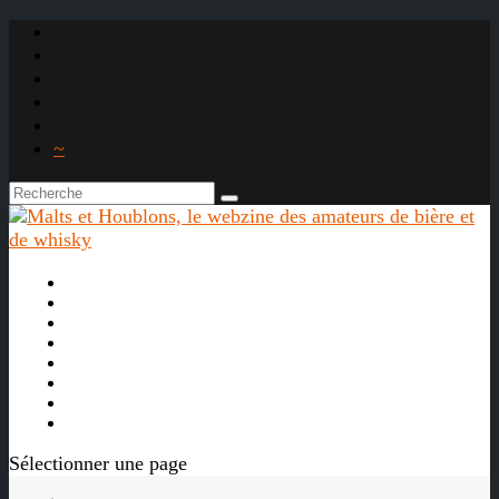
~

À propos
La bière
Le whisky
Agenda
Les vidéos
Les Liens

Sélectionner une page