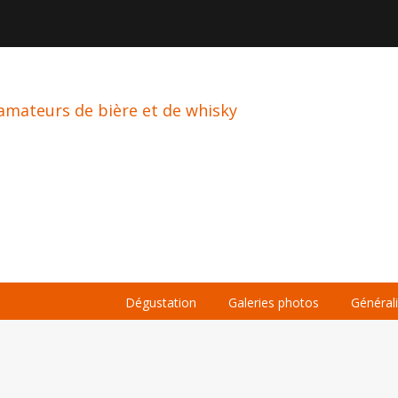

À PROPOS
LA BIÈRE
LE WHISKY
Dégustation
Galeries photos
Général