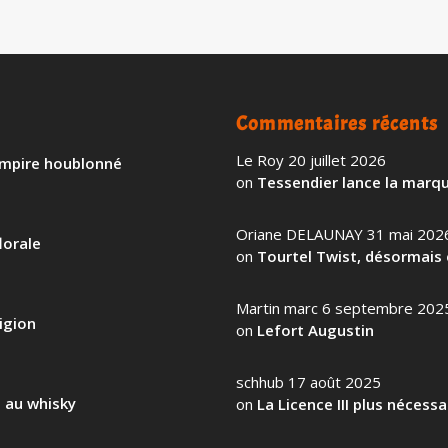
Commentaires récents
Le Roy
20 juillet 2026
 empire houblonné
on
Tessendier lance la marqu
Oriane DELAUNAY
31 mai 202
lorale
on
Tourtel Twist, désormais 
Martin marc
6 septembre 202
igion
on
Lefort Augustin
schhub
17 août 2025
l au whisky
on
La Licence III plus nécess