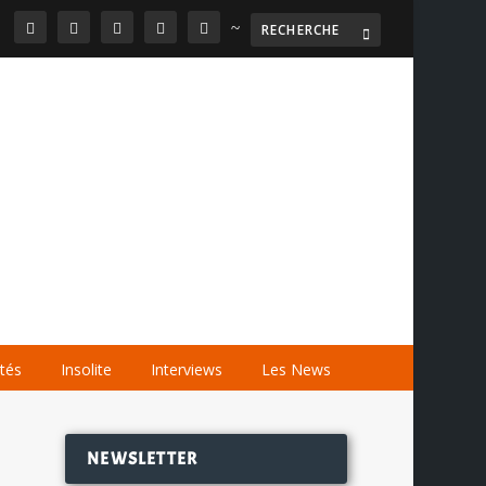
~

AGENDA
LES VIDÉOS
LES LIENS
ités
Insolite
Interviews
Les News
NEWSLETTER