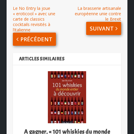
Le No Entry la joue
La brasserie artisanale
« eroticool » avec une
européenne unie contre
carte de classics
le Brexit
cocktails revisités à
SUIVANT
l’italienne
PRÉCÉDENT
ARTICLES SIMILAIRES
A gagner, « 101 whiskies du monde