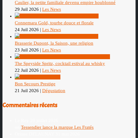
Caulier, la petite familiale devenu empire houblonné
29 Juil 2026
|
Les News
Connemara Gold, tourbe douce et florale
24 Juil 2026
|
Les News
Brasserie Dupont, la Saison, une religion
23 Juil 2026
|
Les News
The Speyside Spritz, cocktail estival au whisky
22 Juil 2026
|
Les News
Bon Secours Prestige
21 Juil 2026
|
Dégustation
Commentaires récents
Le Roy
20 juillet 2026
on
Tessendier lance la marque Les Fratés
Oriane DELAUNAY
31 mai 2026