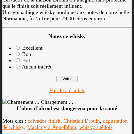
que le finish soit réellement influent.
Un sympathique whisky nordique aux notes de notre belle
Normandie, à s’offrir pour 79,00 euros environ.
Notez ce whisky
Excellent
Bon
Bof
Aucun intérêt
Voir les résultats
Chargement ...
L’abus d’alcool est dangereux pour la santé
Mots clés :
calvados finish
,
Christian Drouin
,
dégustation
de whisky
,
Mackmyra Äppelblom
,
whisky suédois