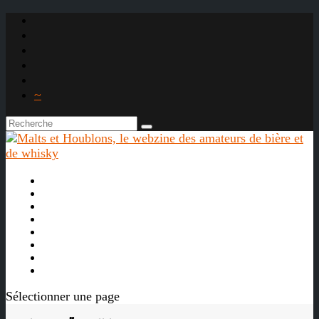
~

À propos
La bière
Le whisky
Agenda
Les vidéos
Les Liens

Sélectionner une page