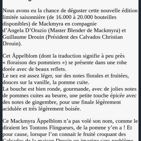
Nous avons eu la chance de déguster cette nouvelle édition
limitée saisonnière (de 16.000 à 20.000 bouteilles
disponibles) de Mackmyra en compagnie
d’Angela D’Orazio (Master Blender de Mackmyra) et
Guillaume Drouin (Président des Calvados Christian
Drouin).
Cet Äppelblom (dont la traduction signifie à peu près
« floraison des pommiers ») se présente dans une robe
dorée avec de beaux reflets.
Le nez est assez léger, sur des notes florales et fruitées,
douces sur la vanille, la pomme cuite.
La bouche est bien ronde, gourmande, avec de jolies notes
de pommes cuites au beurre, une petite touche épicée avec
des notes de gingembre, pour une finale légèrement
acidulée et très légèrement boisée.
Ce Mackmyra Äppelblom n’a pas volé son nom, comme le
diraient les Tontons Flingueurs, de la pomme y’en a ! Et
pour cause, lorsque l’on connait le fruité croquant des
Calvados de la maison Drouin on imagine sans problème