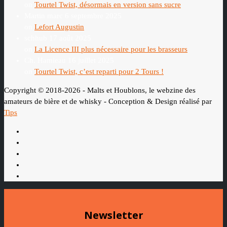
on
Tourtel Twist, désormais en version sans sucre
Martin marc
6 septembre 2025
on
Lefort Augustin
schhub
17 août 2025
on
La Licence III plus nécessaire pour les brasseurs
Ch. Hamieau
16 juillet 2025
on
Tourtel Twist, c’est reparti pour 2 Tours !
Copyright © 2018-2026 - Malts et Houblons, le webzine des
amateurs de bière et de whisky - Conception & Design réalisé par
Tips
Newsletter