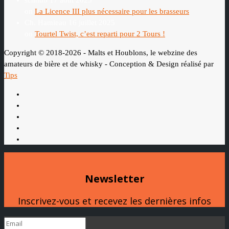
schhub
17 août 2025
on
La Licence III plus nécessaire pour les brasseurs
Ch. Hamieau
16 juillet 2025
on
Tourtel Twist, c’est reparti pour 2 Tours !
Copyright © 2018-2026 - Malts et Houblons, le webzine des
amateurs de bière et de whisky - Conception & Design réalisé par
Tips
Newsletter
Inscrivez-vous et recevez les dernières infos