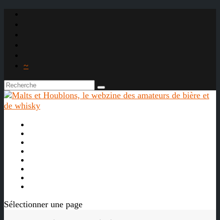
~

À propos
La bière
Le whisky
Agenda
Les vidéos
Les Liens

Sélectionner une page