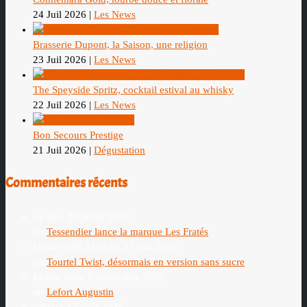
24 Juil 2026
|
Les News
Brasserie Dupont, la Saison, une religion
23 Juil 2026
|
Les News
The Speyside Spritz, cocktail estival au whisky
22 Juil 2026
|
Les News
Bon Secours Prestige
21 Juil 2026
|
Dégustation
Commentaires récents
Le Roy
20 juillet 2026
on
Tessendier lance la marque Les Fratés
Oriane DELAUNAY
31 mai 2026
on
Tourtel Twist, désormais en version sans sucre
Martin marc
6 septembre 2025
on
Lefort Augustin