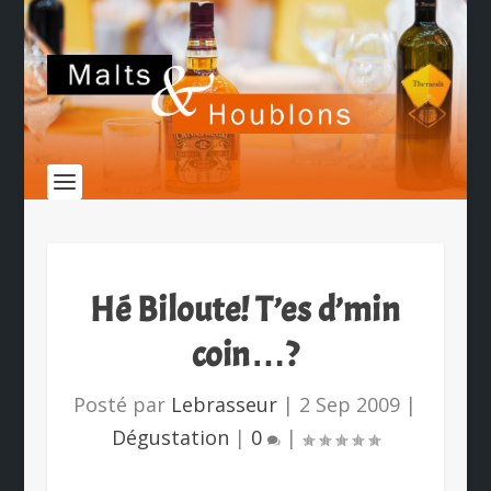
Hé Biloute! T’es d’min
coin…?
Posté par
Lebrasseur
|
2 Sep 2009
|
Dégustation
|
0
|