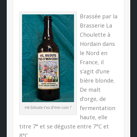
Brassée par la
Brasserie La
Choulette à
Hordain dans
le Nord en
France, il
s’agit d’une
bière blonde.
De malt
d’orge, de
fermentation
Hé biloute t'es d'min coin ?
haute, elle
titre 7° et se déguste entre 7°C et
8°C.