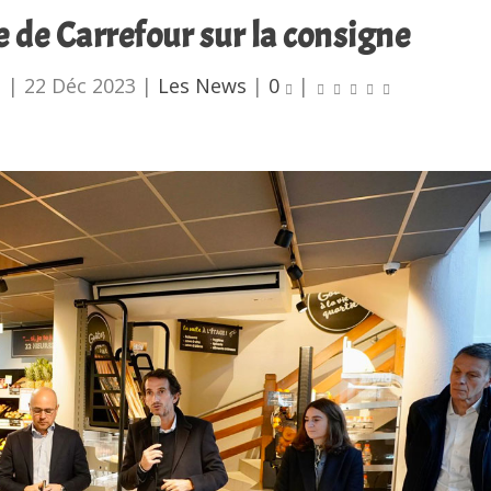
e de Carrefour sur la consigne
u
|
22 Déc 2023
|
Les News
|
0
|