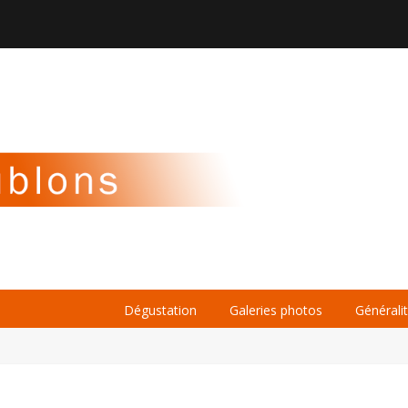

À PROPOS
LA BIÈRE
LE WHISKY
Dégustation
Galeries photos
Générali