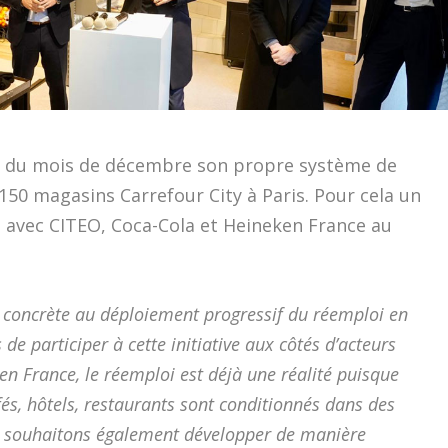
t du mois de décembre son propre système de
50 magasins Carrefour City à Paris. Pour cela un
e avec CITEO, Coca-Cola et Heineken France au
concrète au déploiement progressif du réemploi en
de participer à cette initiative aux côtés d’acteurs
n France, le réemploi est déjà une réalité puisque
s, hôtels, restaurants sont conditionnés dans des
 souhaitons également développer de manière