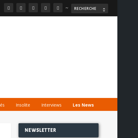
~

AGENDA
LES VIDÉOS
LES LIENS
tés
Insolite
Interviews
Les News
NEWSLETTER