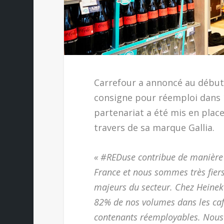
Carrefour a annoncé au débu
consigne pour réemploi dans 1
partenariat a été mis en plac
travers de sa marque Gallia.
« #REDuse contribue de manière 
France et nous sommes très fiers 
majeurs du secteur. Chez Heineke
82% de nos volumes dans les café
contenants réemployables. Nous