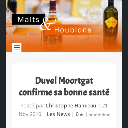
Duvel Moortgat
confirme sa bonne santé
Posté par
Christophe Hamieau
|
21
Nov 2010
|
Les News
|
0
|