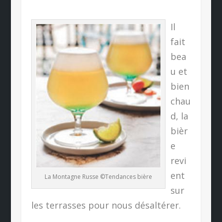
Il
fait
bea
u et
bien
chau
d, la
bièr
e
revi
ent
La Montagne Russe ©Tendances bière
sur
les terrasses pour nous désaltérer.