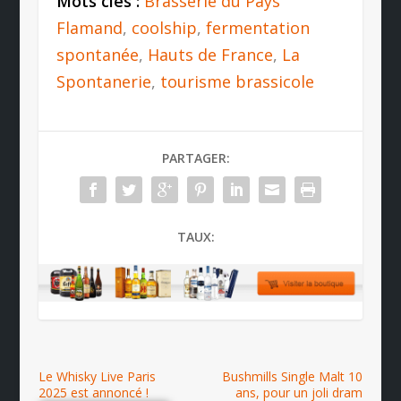
Mots clés :
Brasserie du Pays
Flamand
,
coolship
,
fermentation
spontanée
,
Hauts de France
,
La
Spontanerie
,
tourisme brassicole
PARTAGER:
TAUX:
Le Whisky Live Paris
Bushmills Single Malt 10
2025 est annoncé !
ans, pour un joli dram