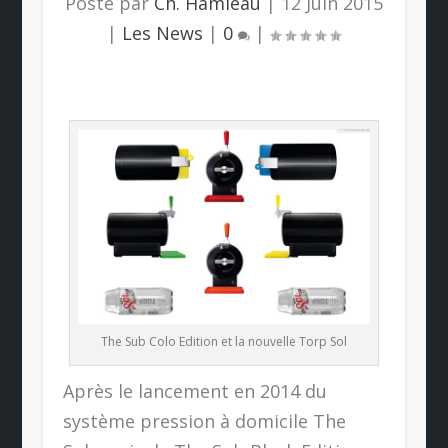
Posté par
Ch. Hamieau
|
12 Juin 2015
|
Les News
|
0
|
The Sub Colo Edition et la nouvelle Torp Sol
Après le lancement en 2014 du
système pression à domicile The