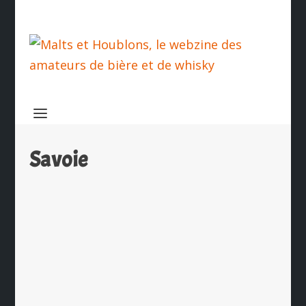
Savoie
Après ski à Valmeinier avec la
brasserie la Gwape
par
Ch. Hamieau
|
Nov 27, 2024
|
Les News
|
0
|