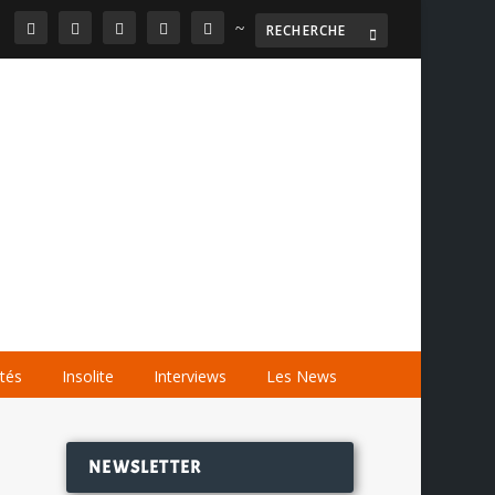
~

AGENDA
LES VIDÉOS
LES LIENS
ités
Insolite
Interviews
Les News
NEWSLETTER