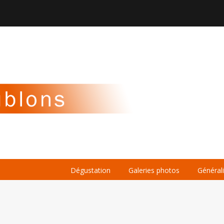

À PROPOS
LA BIÈRE
LE WHISKY
Dégustation
Galeries photos
Général