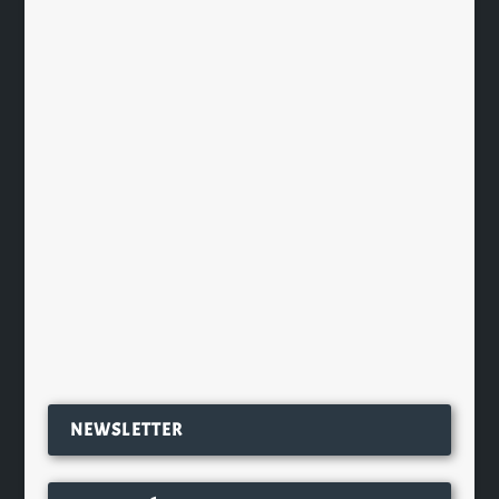
par
Ch. Hamieau
|
Mai 11, 2009
|
Dégustation
|
0
|
La Texas Pride Extra Light est une
blonde américaine, création de la
légendaire Pearl Brewery à San
Antonio Texas. Brassée avec du malt
d’orge et du maïs il s’agit une bière
américaine par excellence, légère
en...
EN SAVOIR PLUS
NEWSLETTER