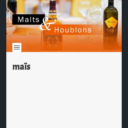
maïs
Asahi Super Dry
par
Ch. Hamieau
|
Juin 17, 2009
|
Dégustation
|
0
|
Depuis 2000, la bière préférée des
Japonais, l’Asahi Super Dry est
fabriquée en République Tchèque et