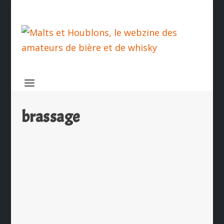
brassage
Le secret du col de mousse des bières
belges enfin dévoilé
par
Ch. Hamieau
|
Sep 12, 2025
|
Les News
|
0
|