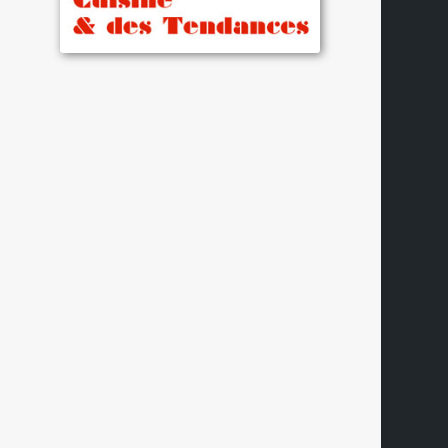
US
x
US