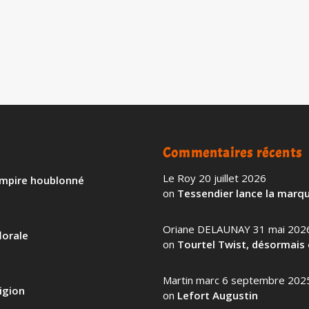
EN SAVOIR PL
Commentaires récents
Le Roy
20 juillet 2026
 empire houblonné
on
Tessendier lance la marqu
Oriane DELAUNAY
31 mai 202
lorale
on
Tourtel Twist, désormais 
Martin marc
6 septembre 202
igion
on
Lefort Augustin