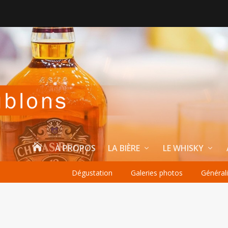

À PROPOS
LA BIÈRE
LE WHISKY
Dégustation
Galeries photos
Général