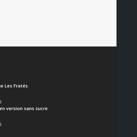
US
e Les Fratés
6
en version sans sucre
5