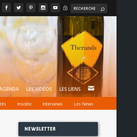
~

AGENDA
LES VIDÉOS
LES LIENS
ités
Insolite
Interviews
Les News
NEWSLETTER