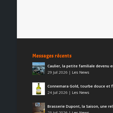
médiatique. Il faut dire que...
Messages récents
Caulier, la petite familiale devenu
29 Juil 2026
|
Les News
Connemara Gold, tourbe douce et f
24 Juil 2026
|
Les News
Brasserie Dupont, la Saison, une rel
23 Juil 2026
|
Les News