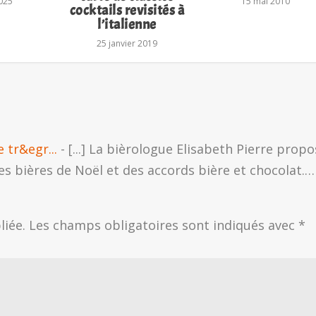
025
15 mai 2010
cocktails revisités à
l’italienne
25 janvier 2019
 tr&egr...
- [...] La bièrologue Elisabeth Pierre propo
es bières de Noël et des accords bière et chocolat.…
liée.
Les champs obligatoires sont indiqués avec
*