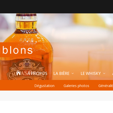

À PROPOS
LA BIÈRE
LE WHISKY
Dégustation
Galeries photos
Générali