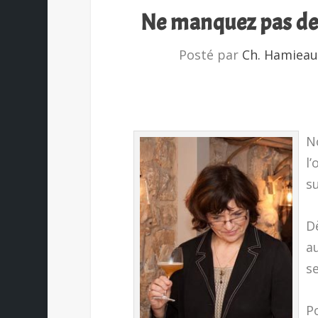
Ne manquez pas des
Posté par
Ch. Hamiea
N
l’
s
D
au
se
Po