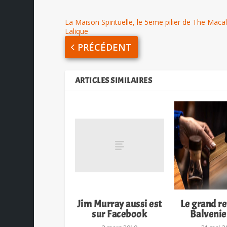
La Maison Spirituelle, le 5eme pilier de The Macal
Lalique
PRÉCÉDENT
ARTICLES SIMILAIRES
Jim Murray aussi est
Le grand r
sur Facebook
Balvenie