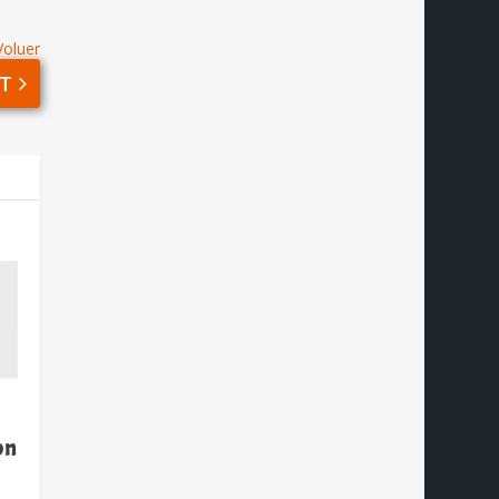
Voluer
T
on