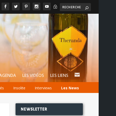
~

AGENDA
LES VIDÉOS
LES LIENS
tés
Insolite
Interviews
Les News
NEWSLETTER