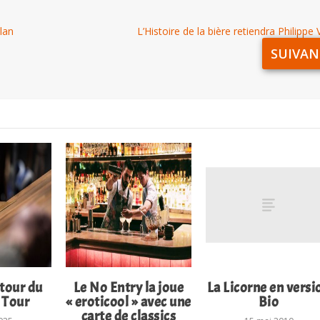
lan
L’Histoire de la bière retiendra Philippe 
SUIVAN
etour du
Le No Entry la joue
La Licorne en versi
 Tour
« eroticool » avec une
Bio
carte de classics