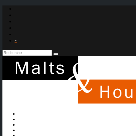
~

À propos
La bière
Le whisky
Agenda