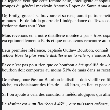
La légende veut que cette femme belle, intelligente et soph
troupes du général mexicain Antonio Lopez de Santa Anna ave
Or, Emily, grâce à sa bravoure et sa ruse, aurait pu transme
minutes ! Et de fait la guerre de l’indépendance du Texas c
fredonne dans tout l’état…
Mais revenons en à notre distillerie montée à par
« trois cop
exceptionnellement à Paris et que nous avons rencontré au b
Leur première référence, baptisée Outlaw Bourbon, connaît u
Yellow Rose la plus vieille distillerie de la ville »
, s’amuse J
Et ce n’est pas pour rien que ce bourbon a été qualifié de « o
bourbon doit comporter au moins 51% de maïs dans sa recett
De même, pour être un Bourbon le distillat doit vieillir en f
tâche, en choisissant des fûts de… 46 litres, en lieu et pace 
Si l’on ajoute à cela des conditions météorologiques qui alli
Le résultat est «
un Bourbon à 46%, aux puissants arômes, aux