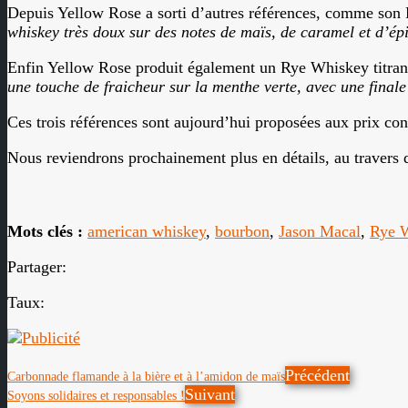
Depuis Yellow Rose a sorti d’autres références, comme son P
whiskey très doux sur des notes de maïs, de caramel et d’ép
Enfin Yellow Rose produit également un Rye Whiskey titrant 
une touche de fraicheur sur la menthe verte, avec une finale
Ces trois références sont aujourd’hui proposées aux prix con
Nous reviendrons prochainement plus en détails, au travers 
Mots clés :
american whiskey
,
bourbon
,
Jason Macal
,
Rye 
Partager:
Taux:
Précédent
Carbonnade flamande à la bière et à l’amidon de maïs
Suivant
Soyons solidaires et responsables !