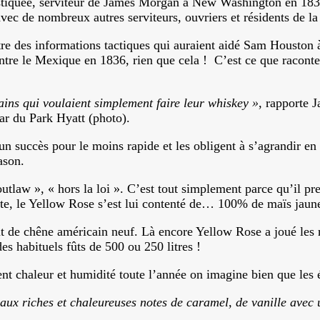
istiquée, serviteur de James Morgan à New Washington en 1835
c de nombreux autres serviteurs, ouvriers et résidents de la 
ttre des informations tactiques qui auraient aidé Sam Houston 
ontre le Mexique en 1836, rien que cela ! C’est ce que racon
ains qui voulaient simplement faire leur whiskey »
, rapporte 
ar du Park Hyatt (photo).
n succès pour le moins rapide et les obligent à s’agrandir en
ason.
utlaw », « hors la loi ». C’est tout simplement parce qu’il pren
e, le Yellow Rose s’est lui contenté de… 100% de maïs jaune
ût de chêne américain neuf. Là encore Yellow Rose a joué les re
des habituels fûts de 500 ou 250 litres !
ent chaleur et humidité toute l’année on imagine bien que les é
 riches et chaleureuses notes de caramel, de vanille avec u