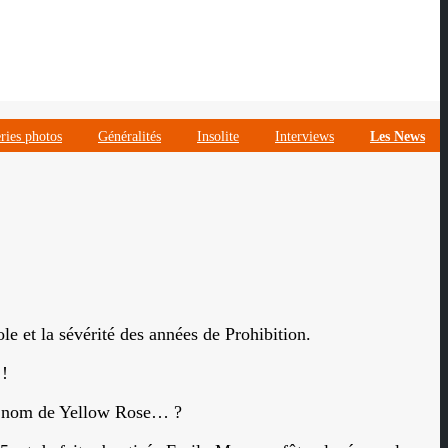
ries photos
Généralités
Insolite
Interviews
Les News
ole et la sévérité des années de Prohibition.
 !
le nom de Yellow Rose… ?