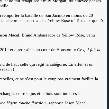
, et de fait rebaptisée Emily Morgan, fût enlevée par les
ville.
à remporter la bataille de San Jacinto en moins de 20
te la célèbre chanson » The Yellow Rose of Texas » que l’on
Jason Macal, Brand Ambassador de Yellow Rose, venu
 2014 et ouvrir ainsi au cœur de Houston.
« Ce qui fait de
d de haut celle qui régit la catégorie. En effet, si un
 texan !
belles, et ne s’est pour le coup pas vraiment facilité la
changes entre le jus et le bois sont intenses !
ne légère touche florale »
, rapporte Jason Macal.