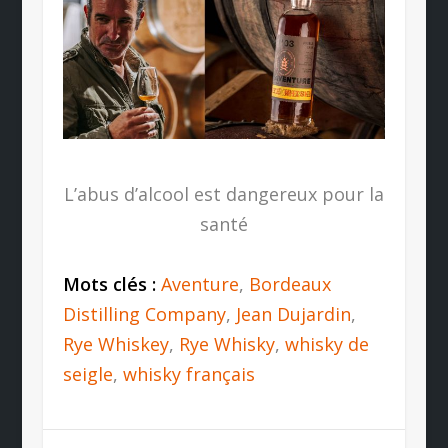
L’abus d’alcool est dangereux pour la
santé
Mots clés :
Aventure
,
Bordeaux
Distilling Company
,
Jean Dujardin
,
Rye Whiskey
,
Rye Whisky
,
whisky de
seigle
,
whisky français