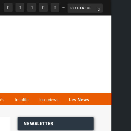
~

AGENDA
LES VIDÉOS
LES LIENS
tés
Insolite
Interviews
Les News
NEWSLETTER