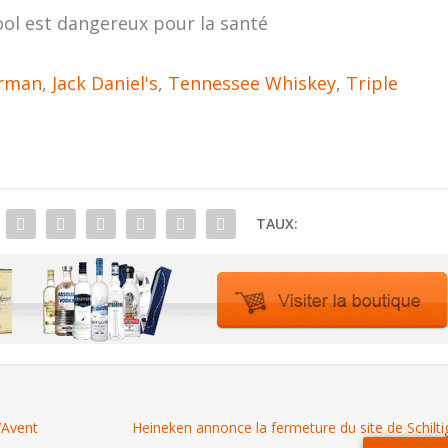
ool est dangereux pour la santé
rman
,
Jack Daniel's
,
Tennessee Whiskey
,
Triple
TAUX:
’Avent
Heineken annonce la fermeture du site de Schilt