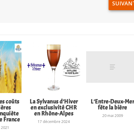
SUIVAN
es coûts
La Sylvanus d’Hiver
L’Entre-Deux-Me
ières
en exclusivité CHR
fête la bière
inquiète
en Rhône-Alpes
20 mai 2009
e France
17 décembre 2024
 2021