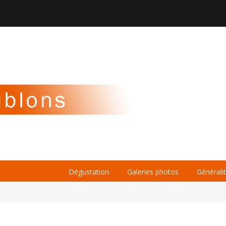

À PROPOS
LA BIÈRE
LE WHISKY
Dégustation
Galeries photos
Générali