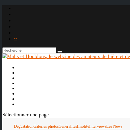
~

À propos
La bière
Le whisky
Agenda
Les vidéos
Les Liens

Sélectionner une page
Dégustation
Galeries photos
Généralités
Insolite
Interviews
Les News