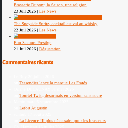
Brasserie Dupont, la Saison, une religion
23 Juil 2026
|
Les News
The Speyside Spritz, cocktail estival au whisky
22 Juil 2026
|
Les News
Bon Secours Prestige
21 Juil 2026
|
Dégustation
Commentaires récents
Le Roy
20 juillet 2026
on
Tessendier lance la marque Les Fratés
Oriane DELAUNAY
31 mai 2026
on
Tourtel Twist, désormais en version sans sucre
Martin marc
6 septembre 2025
on
Lefort Augustin
schhub
17 août 2025
on
La Licence III plus nécessaire pour les brasseurs
Ch. Hamieau
16 juillet 2025