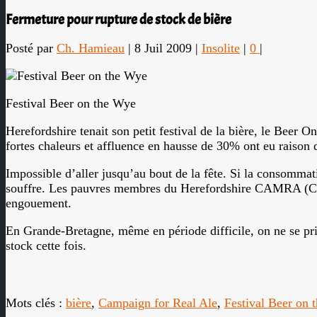
Fermeture pour rupture de stock de bière
Posté par
Ch. Hamieau
|
8 Juil 2009
|
Insolite
|
0
|
Festival Beer on the Wye
Herefordshire tenait son petit festival de la bière, le Beer 
fortes chaleurs et affluence en hausse de 30% ont eu raison de
Impossible d’aller jusqu’au bout de la fête. Si la consommati
souffre. Les pauvres membres du Herefordshire CAMRA (Campai
engouement.
En Grande-Bretagne, même en période difficile, on ne se pri
stock cette fois.
Mots clés :
bière
,
Campaign for Real Ale
,
Festival Beer on 