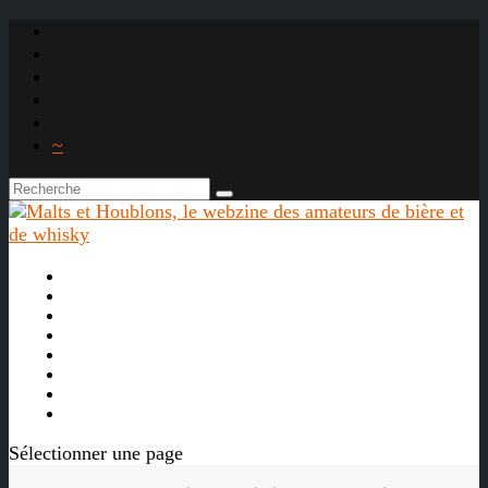
~

À propos
La bière
Le whisky
Agenda
Les vidéos
Les Liens

Sélectionner une page