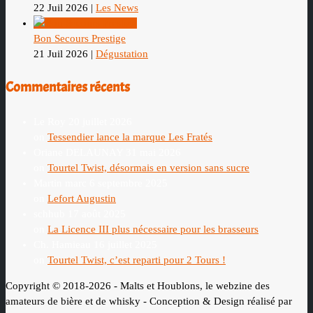
22 Juil 2026
|
Les News
Bon Secours Prestige
21 Juil 2026
|
Dégustation
Commentaires récents
Le Roy
20 juillet 2026
on
Tessendier lance la marque Les Fratés
Oriane DELAUNAY
31 mai 2026
on
Tourtel Twist, désormais en version sans sucre
Martin marc
6 septembre 2025
on
Lefort Augustin
schhub
17 août 2025
on
La Licence III plus nécessaire pour les brasseurs
Ch. Hamieau
16 juillet 2025
on
Tourtel Twist, c’est reparti pour 2 Tours !
Copyright © 2018-2026 - Malts et Houblons, le webzine des
amateurs de bière et de whisky - Conception & Design réalisé par