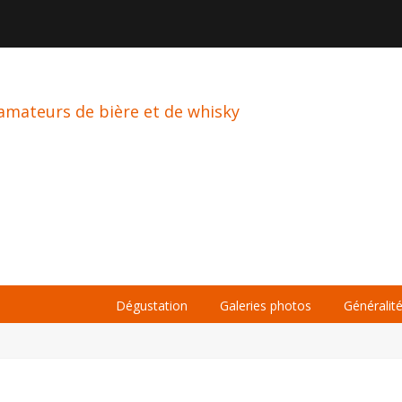

À PROPOS
LA BIÈRE
LE WHISKY
Dégustation
Galeries photos
Généralit