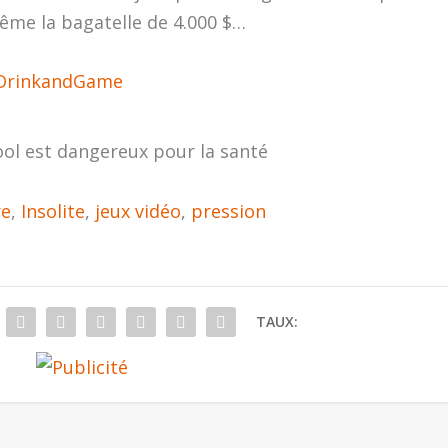
ême la bagatelle de 4.000 $…
DrinkandGame
ool est dangereux pour la santé
re
,
Insolite
,
jeux vidéo
,
pression
TAUX: