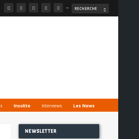
~

AGENDA
LES VIDÉOS
LES LIENS
és
Insolite
Interviews
Les News
NEWSLETTER