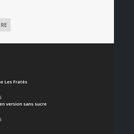
e Les Fratés
6
en version sans sucre
5