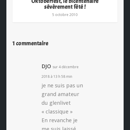
Oktoberfest, le bicentenaire
sévèrement fêté !
5 octobre 2010
1 commentaire
DJO
sur 4 décembre
2018 à 13 h 58 min
je ne suis pas un
grand amateur
du glenlivet
« classique »
En revanche je
me suis laissé