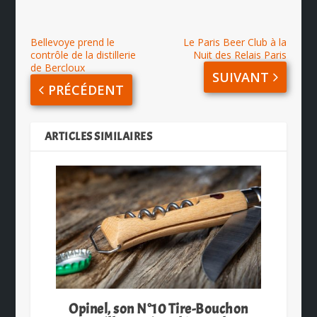
Bellevoye prend le
Le Paris Beer Club à la
contrôle de la distillerie
Nuit des Relais Paris
de Bercloux
SUIVANT
PRÉCÉDENT
ARTICLES SIMILAIRES
Opinel, son N°10 Tire-Bouchon