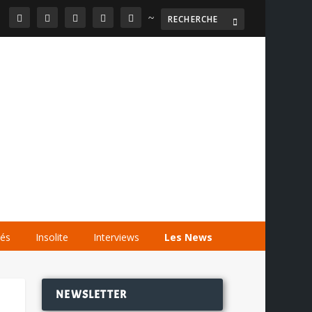
~

AGENDA
LES VIDÉOS
LES LIENS
tés
Insolite
Interviews
Les News
NEWSLETTER