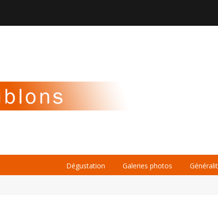

À PROPOS
LA BIÈRE
LE WHISKY
Dégustation
Galeries photos
Générali