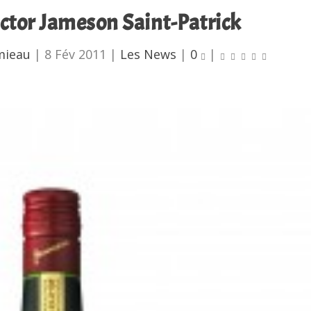
ector Jameson Saint-Patrick
mieau
|
8 Fév 2011
|
Les News
|
0
|