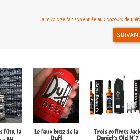
La mixologie fait son entrée au Concours de Biér
SUIVAN
 fûts, la
Le faux buzz de la
Trois coffrets Jac
e… au
Duff
Daniel’s Old N°7