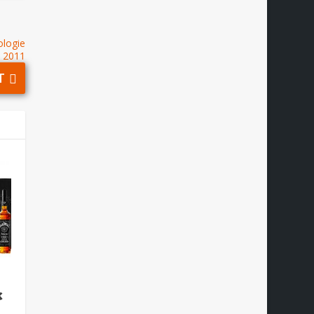
ologie
2011
T
k