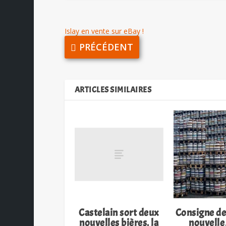
Islay en vente sur eBay !
PRÉCÉDENT
ARTICLES SIMILAIRES
Castelain sort deux
Consigne des
nouvelles bières, la
nouvell