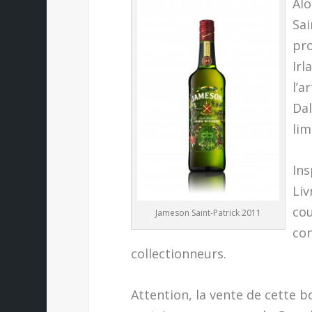
Alo
Sai
pro
Irl
l’a
Dal
lim
Ins
Liv
cou
Jameson Saint-Patrick 2011
con
collectionneurs.
Attention, la vente de cette b