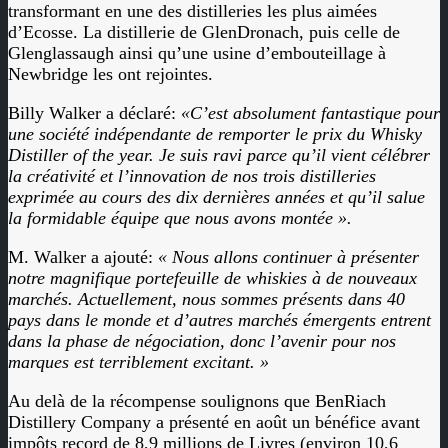
transformant en une des distilleries les plus aimées
d’Ecosse. La distillerie de GlenDronach, puis celle de
Glenglassaugh ainsi qu’une usine d’embouteillage à
Newbridge les ont rejointes.
Billy Walker a déclaré:
«C’est absolument fantastique pour
une société indépendante de remporter le prix du Whisky
Distiller of the year. Je suis ravi parce qu’il vient célébrer
la créativité et l’innovation de nos trois distilleries
exprimée au cours des dix dernières années et qu’il salue
la formidable équipe que nous avons montée ».
M. Walker a ajouté:
« Nous allons continuer à présenter
notre magnifique portefeuille de whiskies à de nouveaux
marchés. Actuellement, nous sommes présents dans 40
pays dans le monde et d’autres marchés émergents entrent
dans la phase de négociation, donc l’avenir pour nos
marques est terriblement excitant. »
Au delà de la récompense soulignons que BenRiach
Distillery Company a présenté en août un bénéfice avant
impôts record de 8,9 millions de Livres (environ 10,6