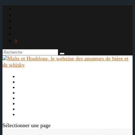
~

À propos
La bière
Le whisky
Agenda
Les vidéos
Les Liens

Sélectionner une page