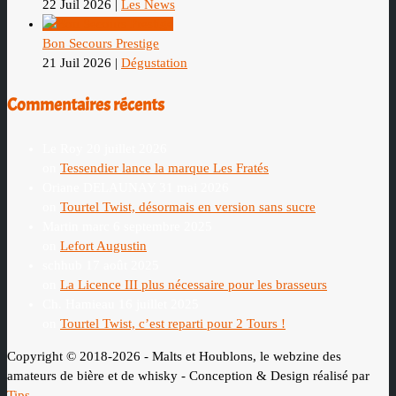
22 Juil 2026
|
Les News
Bon Secours Prestige
21 Juil 2026
|
Dégustation
Commentaires récents
Le Roy
20 juillet 2026
on
Tessendier lance la marque Les Fratés
Oriane DELAUNAY
31 mai 2026
on
Tourtel Twist, désormais en version sans sucre
Martin marc
6 septembre 2025
on
Lefort Augustin
schhub
17 août 2025
on
La Licence III plus nécessaire pour les brasseurs
Ch. Hamieau
16 juillet 2025
on
Tourtel Twist, c’est reparti pour 2 Tours !
Copyright © 2018-2026 - Malts et Houblons, le webzine des
amateurs de bière et de whisky - Conception & Design réalisé par
Tips