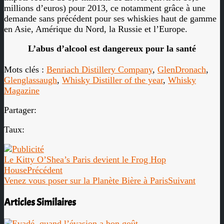
millions d’euros) pour 2013, ce notamment grâce à une
demande sans précédent pour ses whiskies haut de gamme
en Asie, Amérique du Nord, la Russie et l’Europe.
L’abus d’alcool est dangereux pour la santé
Mots clés :
Benriach Distillery Company
,
GlenDronach
,
Glenglassaugh
,
Whisky Distiller of the year
,
Whisky
Magazine
Partager:
Taux:
Le Kitty O’Shea’s Paris devient le Frog Hop
House
Précédent
Venez vous poser sur la Planète Bière à Paris
Suivant
Articles Similaires