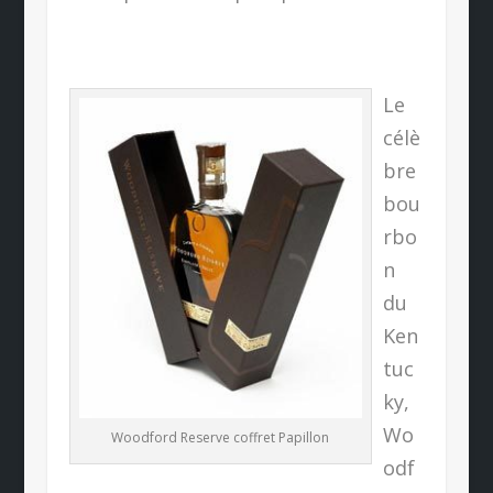
Le
célè
bre
bou
rbo
n
du
Ken
tuc
ky,
Wo
Woodford Reserve coffret Papillon
odf