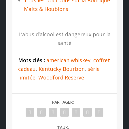
Tous les bourbons sur la Boutique
Malts & Houblons
L’abus d’alcool est dangereux pour la
santé
Mots clés :
american whiskey
,
coffret
cadeau
,
Kentucky Bourbon
,
série
limitée
,
Woodford Reserve
PARTAGER:
TAUX: