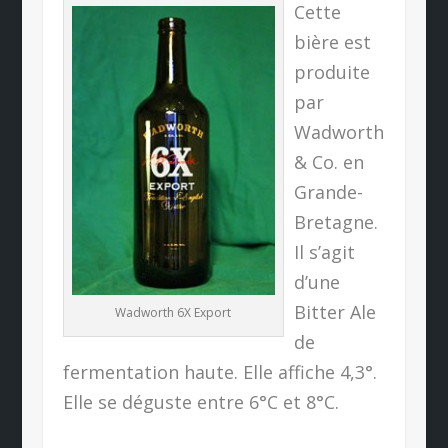
Cette
bière est
produite
par
Wadworth
& Co. en
Grande-
Bretagne.
Il s’agit
d’une
Bitter Ale
Wadworth 6X Export
de
fermentation haute. Elle affiche 4,3°.
Elle se déguste entre 6°C et 8°C.